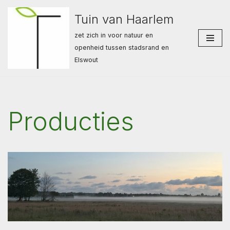
Tuin van Haarlem
Ga
zet zich in voor natuur en
naar
openheid tussen stadsrand en
de
Elswout
inhoud
Producties