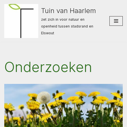
Tuin van Haarlem
Ga
zet zich in voor natuur en
naar
openheid tussen stadsrand en
de
Elswout
inhoud
Onderzoeken