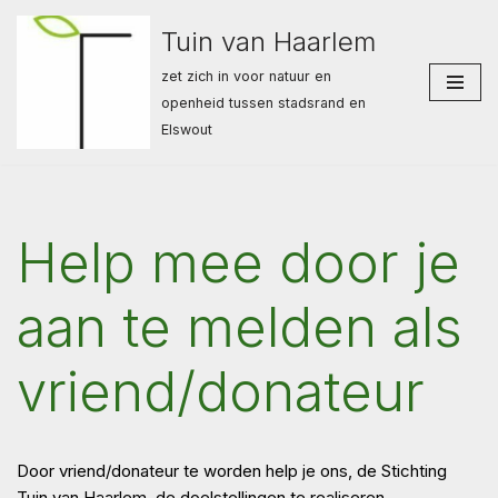
Tuin van Haarlem
Ga
zet zich in voor natuur en
naar
openheid tussen stadsrand en
de
Elswout
inhoud
Help mee door je
aan te melden als
vriend/donateur
Door vriend/donateur te worden help je ons, de Stichting
Tuin van Haarlem, de doelstellingen te realiseren.