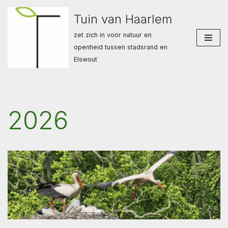
Tuin van Haarlem
Ga
zet zich in voor natuur en
naar
openheid tussen stadsrand en
de
Elswout
inhoud
2026